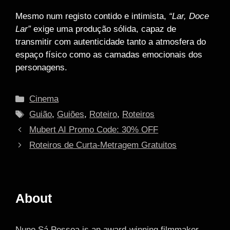
Mesmo num registo contido e intimista,
“Lar, Doce
Lar”
exige uma produção sólida, capaz de
transmitir com autenticidade tanto a atmosfera do
espaço físico como as camadas emocionais dos
personagens.
Categories
Cinema
Tags
Guião
,
Guiões
,
Roteiro
,
Roteiros
Mubert AI Promo Code: 30% OFF
Roteiros de Curta-Metragem Gratuitos
About
Nuno Sá Pessoa is an award-winning filmmaker